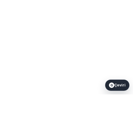
Çeviri
G