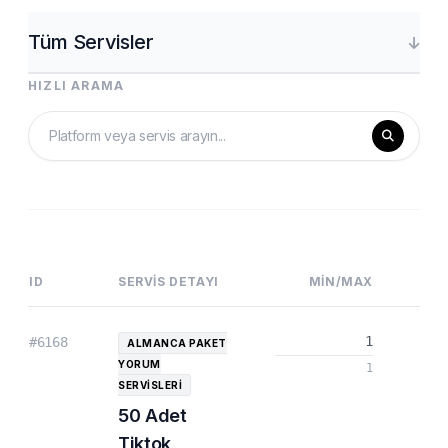
HIZLI ARAMA
ID
SERVIS DETAYI
MIN/MAX
1
#6168
ALMANCA PAKET
YORUM
1
SERVISLERI
50 Adet
Tiktok