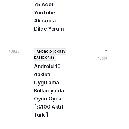
75 Adet
YouTube
Almanca
Dilde Yorum
5
3.
#3825
ANDROID | GÖREV
KATEGORISI
1,000
Android 10
dakika
Uygulama
Kullan ya da
Oyun Oyna
[%100 Aktif
Türk ]