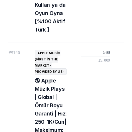
Kullan ya da
Oyun Oyna
[%100 Aktif
Türk ]
500
#9140
APPLE MUSIC
(FIRST IN THE
15,000
MARKET -
PROVIDED BY US)
🌎 Apple
Müzik Plays
| Global |
Ömür Boyu
Garanti | Hız:
250-1K/Gün|
Maksimum: