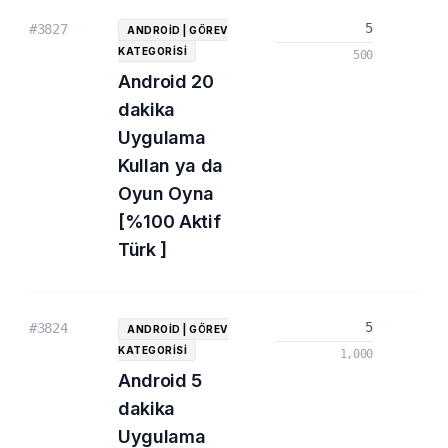
5
5.
#3827
ANDROID | GÖREV
KATEGORISI
500
Android 20
dakika
Uygulama
Kullan ya da
Oyun Oyna
[%100 Aktif
Türk ]
5
2.
#3824
ANDROID | GÖREV
KATEGORISI
1,000
Android 5
dakika
Uygulama