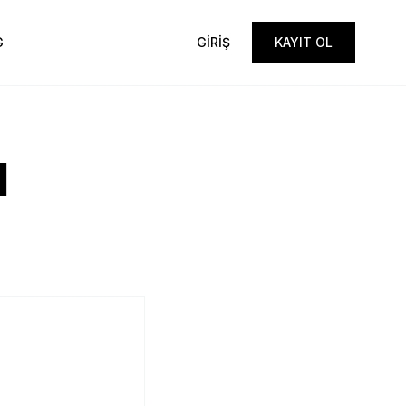
G
GİRİŞ
KAYIT OL
I